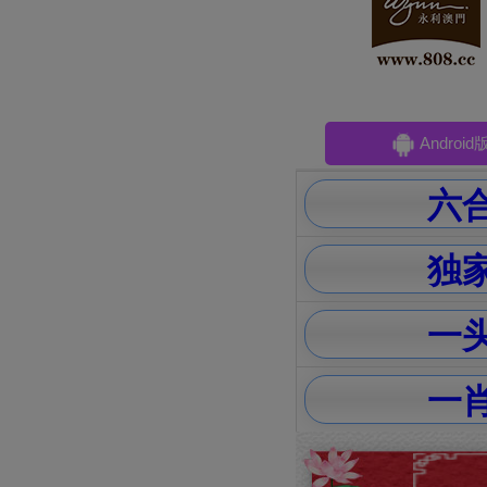
Android
六
独
一
一