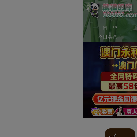
一肖一码
今日头条