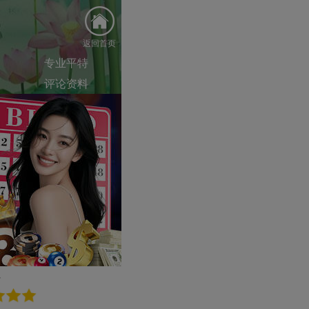
返回首页
专业平特
评论资料
件