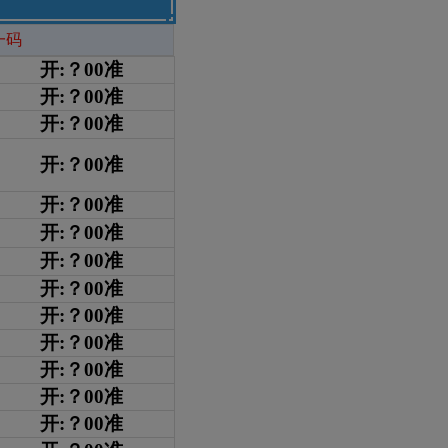
一码
开:？00准
开:？00准
开:？00准
开:？00准
开:？00准
开:？00准
开:？00准
开:？00准
开:？00准
开:？00准
开:？00准
开:？00准
开:？00准