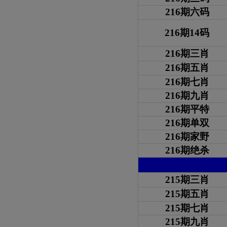
216期六码
216期14码
216期三肖
216期五肖
216期七肖
216期九肖
216期平特
216期单双
216期家野
216期绝杀
215期三肖
215期五肖
215期七肖
215期九肖