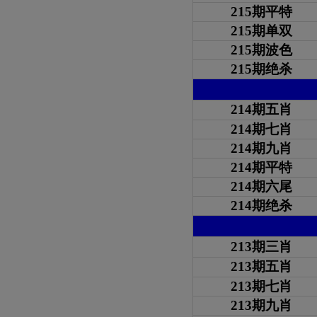
215期平特
215期单双
215期波色
215期绝杀
214期五肖
214期七肖
214期九肖
214期平特
214期
六尾
214期绝杀
213期三肖
213期五肖
213期七肖
213期九肖