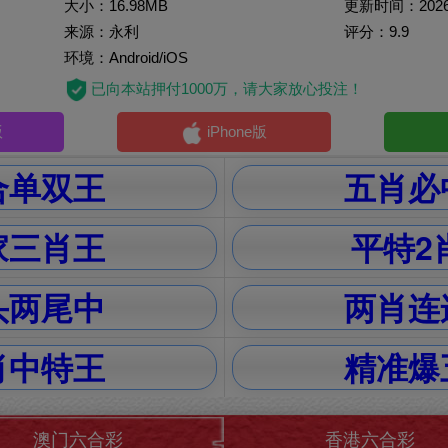
大小：16.98MB
更新时间：2026.
来源：永利
评分：9.9
环境：Android/iOS
已向本站押付1000万，请大家放心投注！
版
iPhone版
合单双王
五肖必
家三肖王
平特2
头两尾中
两肖连
肖中特王
精准爆
澳门六合彩
香港六合彩