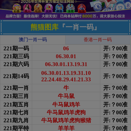
熊猫图库
『一肖一码』
澳门一肖一码
香港一肖一码
221期一码
06
开:？00准
221期三码
06.30.01
开:？00准
221期六码
06.30.01.13.19.31
开:？00准
06.30.01.13.19.31.10
221期14码
开:？00准
22.24.48.29.41.21.33
221期一肖
牛
开:？00准
221期三肖
牛马鼠
开:？00准
221期五肖
牛马鼠鸡羊
开:？00准
221期七肖
牛马鼠鸡羊虎狗
开:？00准
221期九肖
牛马鼠鸡羊虎狗猴猪
开:？00准
221期平特
羊羊羊
开:？00准