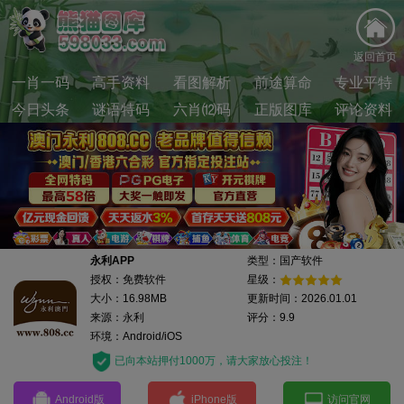
返回首页
一肖一码
高手资料
看图解析
前途算命
专业平特
今日头条
谜语特码
六肖⑿码
正版图库
评论资料
永利APP
类型：国产软件
授权：免费软件
星级：
大小：16.98MB
更新时间：2026.01.01
来源：永利
评分：9.9
环境：Android/iOS
已向本站押付1000万，请大家放心投注！
Android版
iPhone版
访问官网