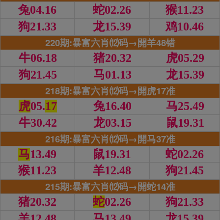
兔04.16
蛇02.26
猴11.23
狗21.33
龙15.39
鸡10.46
220期:暴富六肖⑿码→開羊48错
牛06.18
猪20.32
虎05.29
狗21.45
马01.13
龙15.39
218期:暴富六肖⑿码→開虎17准
虎
05.
17
兔16.40
马25.49
牛30.42
龙03.15
鼠19.31
216期:暴富六肖⑿码→開马37准
马
13.49
鼠19.31
蛇02.26
猴11.23
羊12.48
狗21.45
215期:暴富六肖⑿码→開蛇14准
猪20.32
蛇
02.26
狗21.33
羊12.48
马13.49
龙15.39