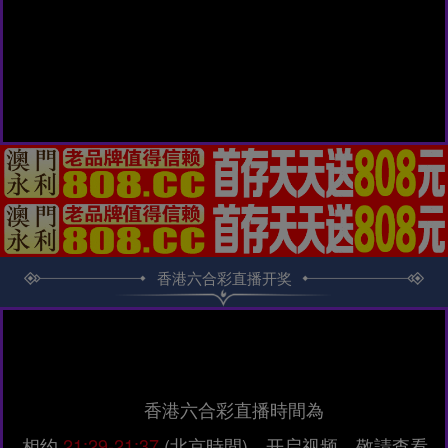
香港六合彩直播开奖
香港六合彩直播時間為
相约
21:29-21:37
(北京時間)，开启视频，敬請查看。