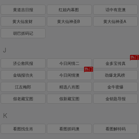
黄道吉日报
红姐内幕图
话中有意澳
黄大仙发财
黄大仙神圣B
黄大仙神圣A
胡巴抓码记
J
济公救民报
今日闲情二
金多宝传真
金钱报功夫
今日闲情澳
劲爆龙凤榜
江左梅郎
精选八肖图
金牛密爆
假老藏宝图
假新藏宝图
金钥匙导报
K
看图找生肖
看图抓码澳
看图解特码