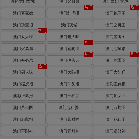
澳彩龙门客栈
澳门火麒麟
澳门白姐-玄虎
澳门客家娘
澳门红虎报
澳门跑马图
澳门孩童报
澳门夜城
澳门玄机图
澳门女人味
澳门老人味
澳门签牌图
澳门火凤凰
澳门跑狗图
澳门七星彩
澳门开心果
澳门码头诗
澳门蛇蛋图
澳门男人味
澳门大陆报
澳门大陆仔
澳门猛虎报
澳门牛头报
澳彩宝典报
澳彩神算报
澳门一样发
澳门豹女郎
澳门八仙图
澳门包租婆
澳门百蛇图
澳门老鼠报
澳门紫财神
澳门花仙子
澳门平财神
澳门青财神
澳门银财神