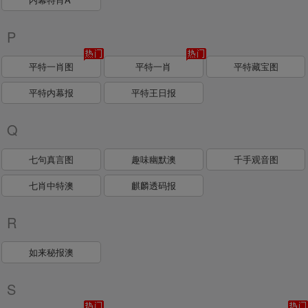
P
平特一肖图
平特一肖
平特藏宝图
平特内幕报
平特王日报
Q
七句真言图
趣味幽默澳
千手观音图
七肖中特澳
麒麟透码报
R
如来秘报澳
S