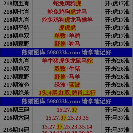
218期五肖
蛇兔鸡狗
虎
开:虎17准
218期七肖
蛇兔鸡狗
虎
龙马
开:虎17准
218期九肖
蛇兔鸡狗
虎
龙马猴羊
开:虎17准
218期平特
虎虎虎
开:虎17准
218期单双
单数
+羊鸡
开:虎17准
218期家野
野兽
+狗马
开:虎17准
熊猫图库 598033k.com 请拿笔记好
217期九肖
羊牛猪虎兔龙鼠马
蛇
开:蛇26准
217期单双
双数
+牛猪
开:蛇26准
217期家野
野兽
+马羊
开:蛇26准
217期波色
绿波+
蓝波
开:蛇26准
217期绝杀
3头,4尾,红双,鸡肖,土行
开:蛇26准
熊猫图库 598033k.com 请拿笔记好
216期三码
15.27.
37
开:马37准
216期六码
15.27.
37
.25.23.35
开:马37准
15.27.
37
.25.23.35.14
216期14码
开:马37准