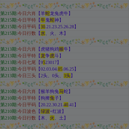
第215期
:
今日六肖
【羊
蛇
龙兔虎牛
】
第215期:
今日平特
【
牛
鬼
蛇
神
】
第215期:
今日平码
【
30
.21.23.25.26.28
】
第215期:
今日行数
【
水
、火、木
】
第213期
:
今日六肖
【虎猪狗鸡
猴
牛
】
第213期:
今日平特
【
龙
争
虎
斗
】
第213期:
今日七尾
【9
5
23017
】
第213期:
今日平码
【
02.03.04.
05
.06.25
】
第213期:
今日三头
【
2头、0头、
3头
】
第210期
:
今日六肖
【猴羊狗兔
马
蛇
】
第210期:
今日平特
【狗撵
兔
子
】
第210期:
今日平码
【
20.22.30.21.
40
.41
】
第210期:
今日波色
【
绿
波
+红波
】
第210期:
今日行数
【木
、
火
、土
】