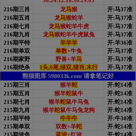
38.24.12.18.30.29.05
216期三肖
龙
马
猴
开:马37准
216期五肖
龙
马
猴蛇羊
开:马37准
216期七肖
龙
马
猴蛇羊牛虎
开:马37准
216期九肖
龙
马
猴蛇羊牛虎鼠兔
开:马37准
216期平特
羊羊羊
开:羊36准
216期单双
单数
+牛兔
开:马37准
216期家野
野兽+羊
马
开:马37准
216期绝杀
1头,0尾,绿双,猪肖,木行
开:马37准
熊猫图库 598033k.com 请拿笔记好
215期三肖
猴羊
蛇
开:蛇14准
215期五肖
猴羊
蛇
鼠牛
开:蛇14准
215期七肖
猴羊
蛇
鼠牛马兔
开:蛇14准
215期九肖
猴羊
蛇
鼠牛马兔龙狗
开:蛇14准
215期平特
牛牛牛
开:牛30准
215期单双
双数+羊
蛇
开:蛇14准
215期波色
蓝波
+红波
开:蛇14准