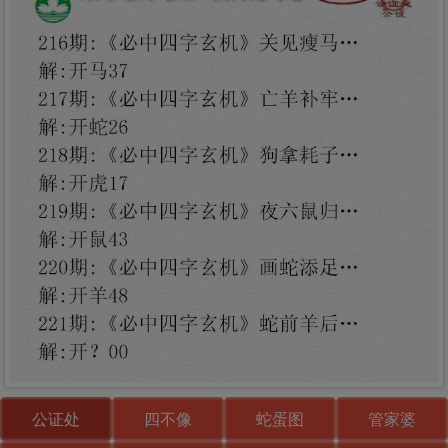
公证处
四不像
蛇蛋图
管家婆